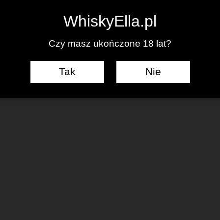
0
WhiskyElla.pl
Czy masz ukończone 18 lat?
Tak
Nie
J KOMENTARZ