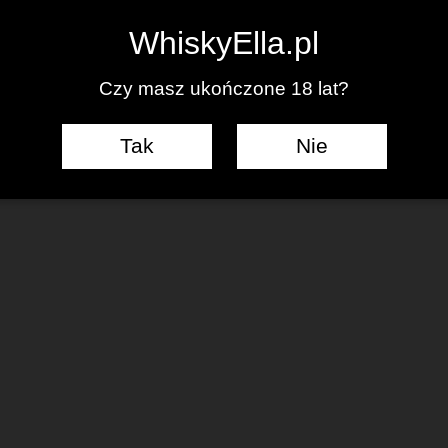
IĘCEJ WPISÓW
WhiskyElla.pl
Czy masz ukończone 18 lat?
Tak
Nie