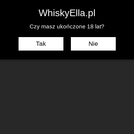
IĘCEJ WPISÓW
WhiskyElla.pl
Czy masz ukończone 18 lat?
Tak
Nie