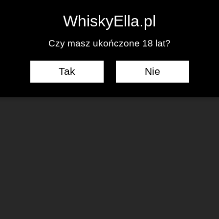
0
WhiskyElla.pl
Czy masz ukończone 18 lat?
Tak
Nie
J KOMENTARZ