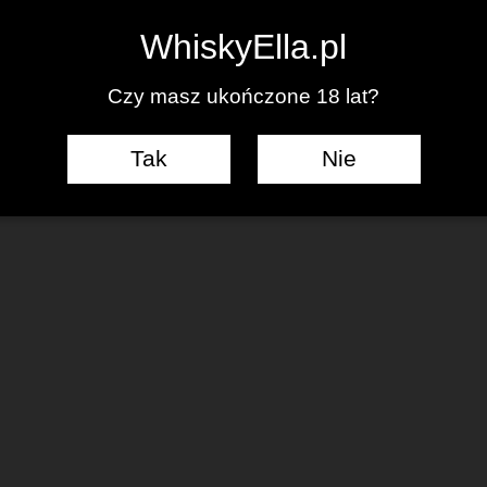
0
WhiskyElla.pl
Czy masz ukończone 18 lat?
Tak
Nie
J KOMENTARZ