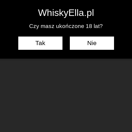
0
WhiskyElla.pl
Czy masz ukończone 18 lat?
Tak
Nie
J KOMENTARZ