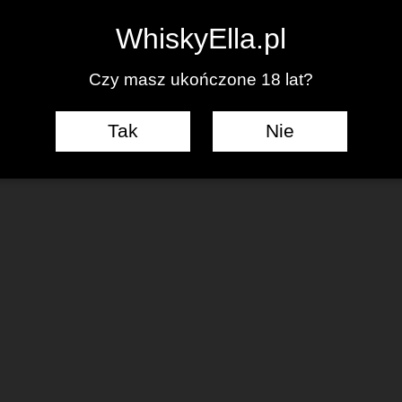
0
WhiskyElla.pl
Czy masz ukończone 18 lat?
Tak
Nie
J KOMENTARZ