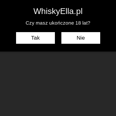
0
WhiskyElla.pl
Czy masz ukończone 18 lat?
Tak
Nie
J KOMENTARZ