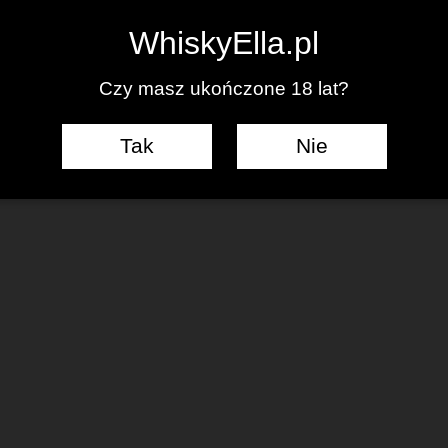
0
WhiskyElla.pl
Czy masz ukończone 18 lat?
Tak
Nie
J KOMENTARZ