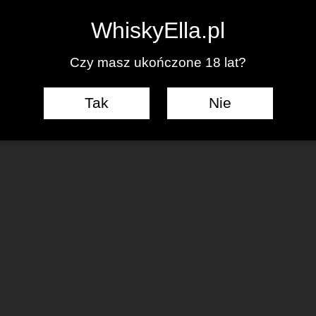
0
WhiskyElla.pl
Czy masz ukończone 18 lat?
Tak
Nie
J KOMENTARZ