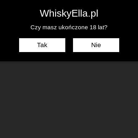
IĘCEJ WPISÓW
WhiskyElla.pl
Czy masz ukończone 18 lat?
Tak
Nie